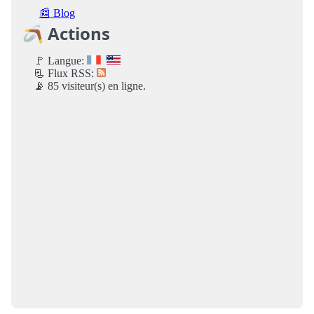
📰 Blog
🪃 Actions
🚩 Langue:
📃 Flux RSS:
📡 85 visiteur(s) en ligne.