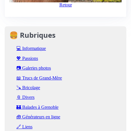
Retour
🍔 Rubriques
💻 Informatique
💖 Passions
📷 Galeries photos
📖 Trucs de Grand-Mère
🪚 Bricolage
📎 Divers
🏰 Balades à Grenoble
🧰 Générateurs en ligne
🔗 Liens