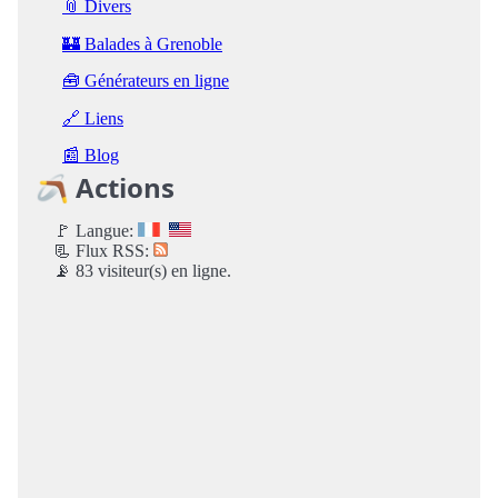
📎 Divers
🏰 Balades à Grenoble
🧰 Générateurs en ligne
🔗 Liens
📰 Blog
🪃 Actions
🚩 Langue:
📃 Flux RSS:
📡 83 visiteur(s) en ligne.