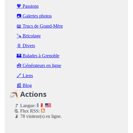
💖 Passions
📷 Galeries photos
📖 Trucs de Grand-Mère
🪚 Bricolage
📎 Divers
🏰 Balades à Grenoble
🧰 Générateurs en ligne
🔗 Liens
📰 Blog
🪃 Actions
🚩 Langue:
📃 Flux RSS:
📡 78 visiteur(s) en ligne.