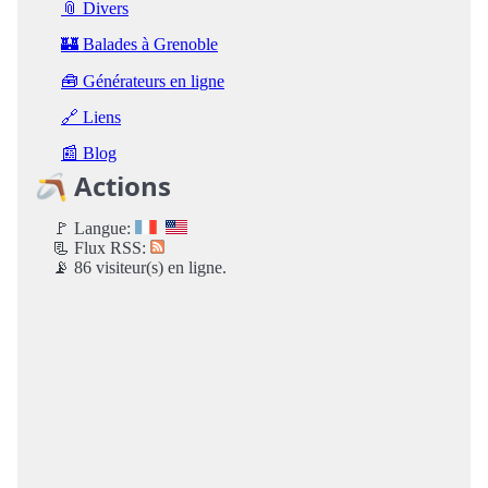
📎 Divers
🏰 Balades à Grenoble
🧰 Générateurs en ligne
🔗 Liens
📰 Blog
🪃 Actions
🚩 Langue:
📃 Flux RSS:
📡 86 visiteur(s) en ligne.