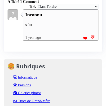
Affiché 1 Comment
Trié:
Inconnu
salut
💬
1 year ago
❤️
🍔 Rubriques
💻 Informatique
💖 Passions
📷 Galeries photos
📖 Trucs de Grand-Mère