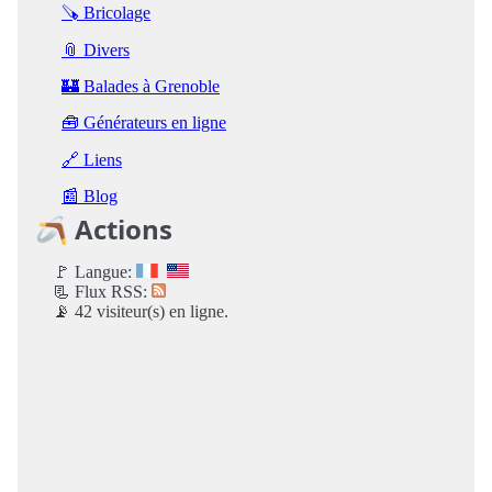
🪚 Bricolage
📎 Divers
🏰 Balades à Grenoble
🧰 Générateurs en ligne
🔗 Liens
📰 Blog
🪃 Actions
🚩 Langue:
📃 Flux RSS:
📡 42 visiteur(s) en ligne.