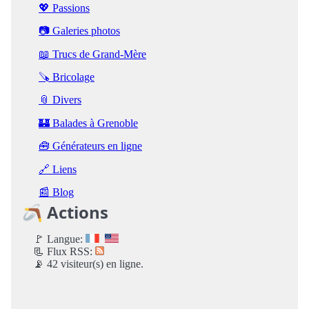
💖 Passions
📷 Galeries photos
📖 Trucs de Grand-Mère
🪚 Bricolage
📎 Divers
🏰 Balades à Grenoble
🧰 Générateurs en ligne
🔗 Liens
📰 Blog
🪃 Actions
🚩 Langue:
📃 Flux RSS:
📡 42 visiteur(s) en ligne.