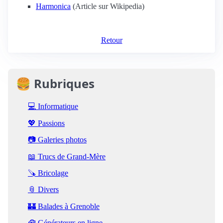
Harmonica
(Article sur Wikipedia)
Retour
🍔 Rubriques
💻 Informatique
💖 Passions
📷 Galeries photos
📖 Trucs de Grand-Mère
🪚 Bricolage
📎 Divers
🏰 Balades à Grenoble
🧰 Générateurs en ligne