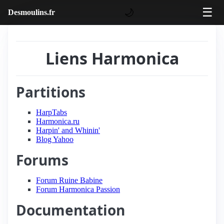
☰
🌙
Desmoulins.fr
Liens Harmonica
Partitions
HarpTabs
Harmonica.ru
Harpin' and Whinin'
Blog Yahoo
Forums
Forum Ruine Babine
Forum Harmonica Passion
Documentation