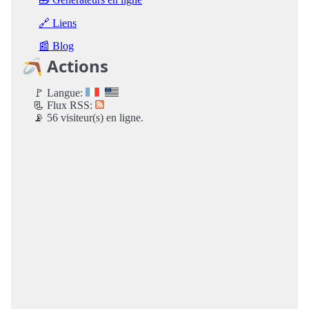
🔗 Liens
📰 Blog
🪃 Actions
🚩 Langue:
📃 Flux RSS:
📡 56 visiteur(s) en ligne.