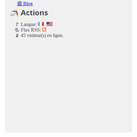
📰 Blog
🪃 Actions
🚩 Langue:
📃 Flux RSS:
📡 45 visiteur(s) en ligne.