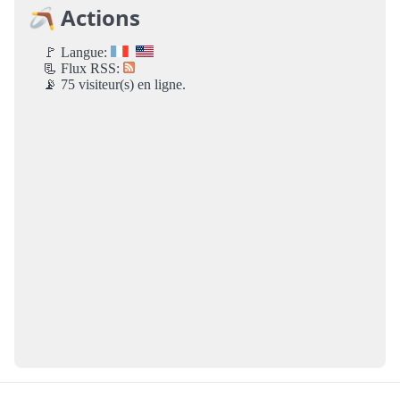
🪃 Actions
🚩 Langue:
📃 Flux RSS:
📡 75 visiteur(s) en ligne.