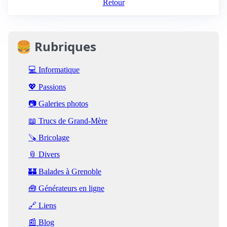
Retour
🍔 Rubriques
💻 Informatique
💖 Passions
📷 Galeries photos
📖 Trucs de Grand-Mère
🪚 Bricolage
📎 Divers
🏰 Balades à Grenoble
🧰 Générateurs en ligne
🔗 Liens
📰 Blog