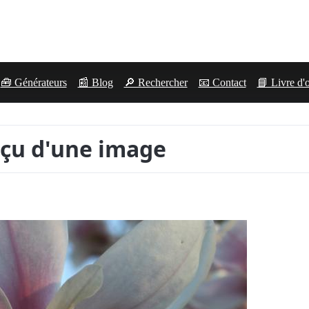
🧰 Générateurs
📰 Blog
🔎 Rechercher
📧 Contact
📘 Livre d'
çu d'une image