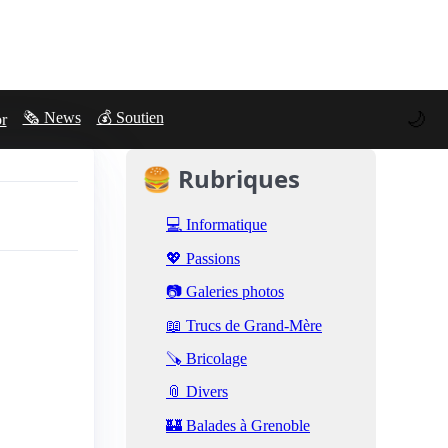
🌙
🗞️ News
💰 Soutien
or
🍔 Rubriques
💻 Informatique
💖 Passions
📷 Galeries photos
📖 Trucs de Grand-Mère
🪚 Bricolage
📎 Divers
🏰 Balades à Grenoble