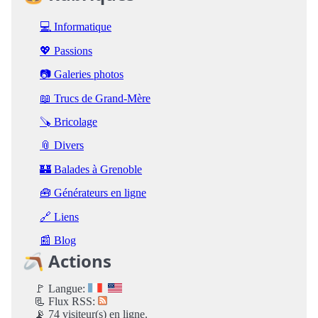
💻 Informatique
💖 Passions
📷 Galeries photos
📖 Trucs de Grand-Mère
🪚 Bricolage
📎 Divers
🏰 Balades à Grenoble
🧰 Générateurs en ligne
🔗 Liens
📰 Blog
🪃 Actions
🚩 Langue:
📃 Flux RSS:
📡 74 visiteur(s) en ligne.