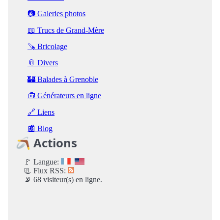
📷 Galeries photos
📖 Trucs de Grand-Mère
🪚 Bricolage
📎 Divers
🏰 Balades à Grenoble
🧰 Générateurs en ligne
🔗 Liens
📰 Blog
🪃 Actions
🚩 Langue:
📃 Flux RSS:
📡 68 visiteur(s) en ligne.