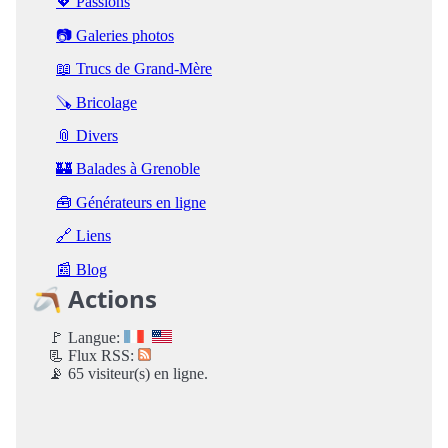
💖 Passions
📷 Galeries photos
📖 Trucs de Grand-Mère
🪚 Bricolage
📎 Divers
🏰 Balades à Grenoble
🧰 Générateurs en ligne
🔗 Liens
📰 Blog
🪃 Actions
🚩 Langue:
📃 Flux RSS:
📡 65 visiteur(s) en ligne.