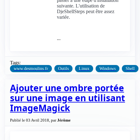
passer à une étape d'installation
suivante. L'utilisation de
DjeShellSteps peut être assez
variée.
...
Tags:
www.desmoulins.fr
Outils
Linux
Windows
Shell
Ajouter une ombre portée
sur une image en utilisant
ImageMagick
Publié le 03 Avril 2018, par
Jérôme