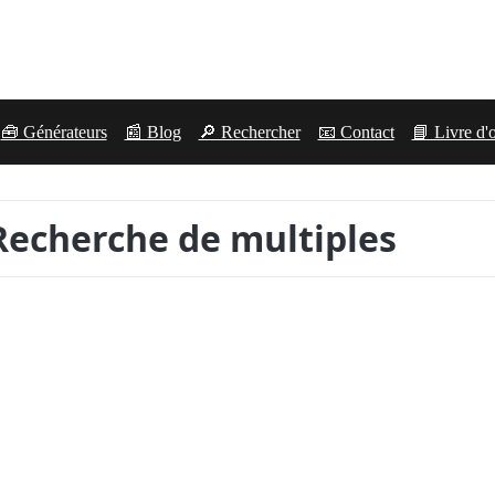
🧰 Générateurs
📰 Blog
🔎 Rechercher
📧 Contact
📘 Livre d'
 Recherche de multiples