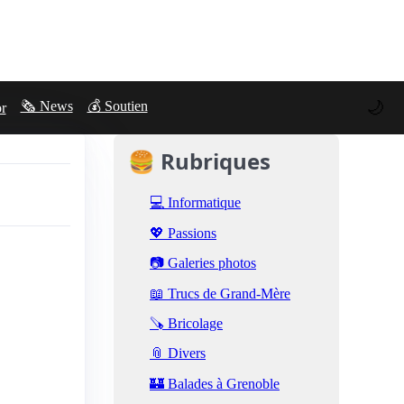
🌙
🗞️ News
💰 Soutien
or
🍔 Rubriques
💻 Informatique
💖 Passions
📷 Galeries photos
📖 Trucs de Grand-Mère
🪚 Bricolage
📎 Divers
🏰 Balades à Grenoble