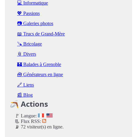
💻 Informatique
💖 Passions
📷 Galeries photos
📖 Trucs de Grand-Mère
🪚 Bricolage
📎 Divers
🏰 Balades à Grenoble
🧰 Générateurs en ligne
🔗 Liens
📰 Blog
🪃 Actions
🚩 Langue:
📃 Flux RSS:
📡 72 visiteur(s) en ligne.