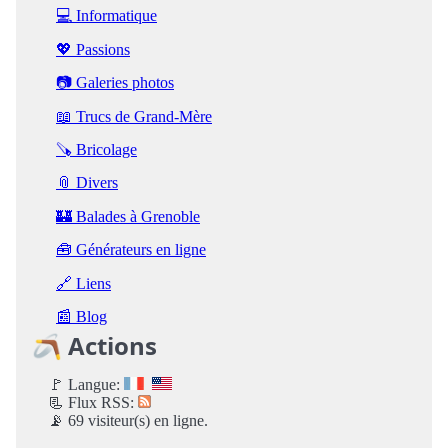
💻 Informatique
💖 Passions
📷 Galeries photos
📖 Trucs de Grand-Mère
🪚 Bricolage
📎 Divers
🏰 Balades à Grenoble
🧰 Générateurs en ligne
🔗 Liens
📰 Blog
🪃 Actions
🚩 Langue:
📃 Flux RSS:
📡 69 visiteur(s) en ligne.