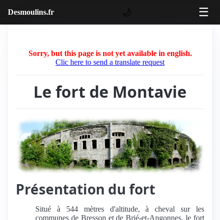
☰
🌙
Desmoulins.fr
Sorry, but this page is not yet available in english.
Clic here to send a translate request
Le fort de Montavie
Présentation du fort
Situé à 544 mètres d'altitude, à cheval sur les
communes de Bresson et de Brié-et-Angonnes, le fort