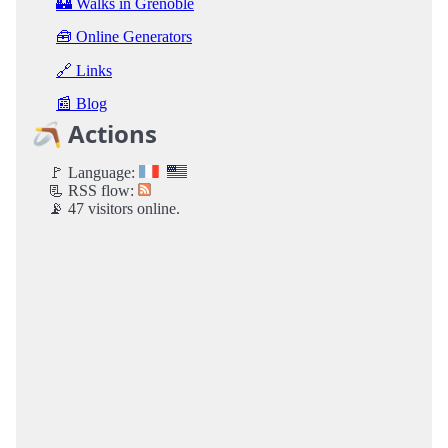
🏰 Walks in Grenoble
🧰 Online Generators
🔗 Links
📰 Blog
🪃 Actions
🚩 Language:
📃 RSS flow:
📡 47 visitors online.