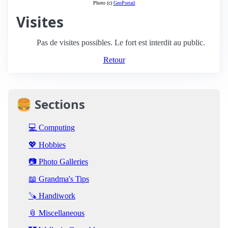
Photo (c)
GeoPortail
Visites
Pas de visites possibles. Le fort est interdit au public.
Retour
🍔 Sections
💻 Computing
💖 Hobbies
📷 Photo Galleries
📖 Grandma's Tips
🪚 Handiwork
📎 Miscellaneous