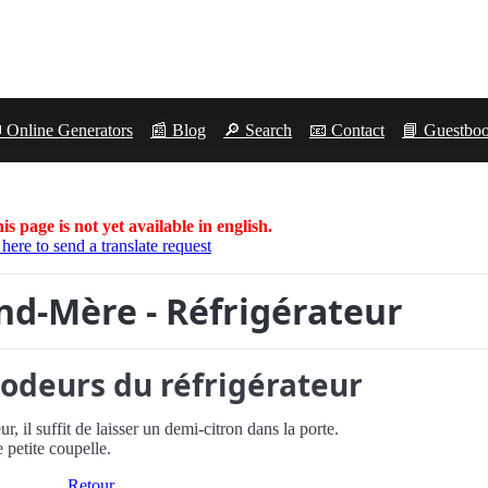
 Online Generators
📰 Blog
🔎 Search
📧 Contact
📘 Guestbo
is page is not yet available in english.
 here to send a translate request
nd-Mère - Réfrigérateur
odeurs du réfrigérateur
, il suffit de laisser un demi-citron dans la porte.
 petite coupelle.
Retour