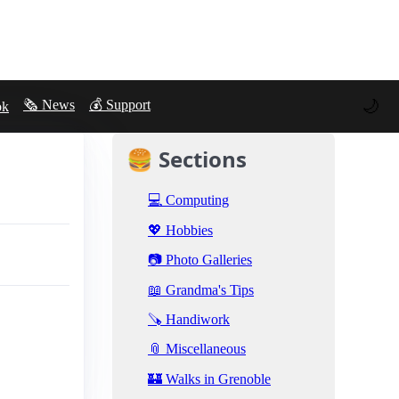
🌙
🗞️ News
💰 Support
ok
🍔 Sections
💻 Computing
💖 Hobbies
📷 Photo Galleries
📖 Grandma's Tips
🪚 Handiwork
📎 Miscellaneous
🏰 Walks in Grenoble