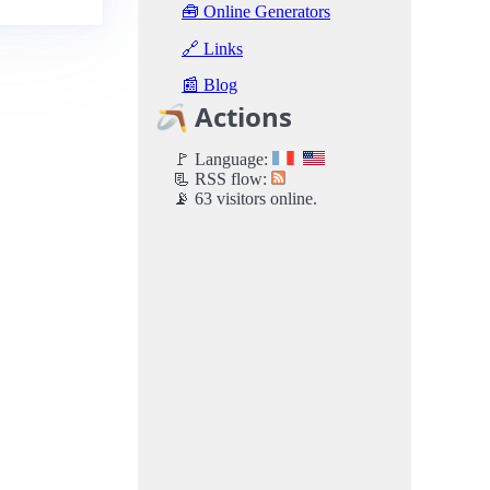
🧰 Online Generators
🔗 Links
📰 Blog
🪃 Actions
🚩 Language:
📃 RSS flow:
📡 63 visitors online.