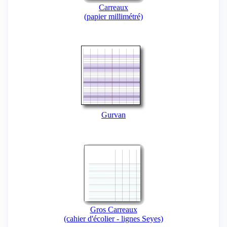
Carreaux
(papier millimétré)
Gurvan
Gros Carreaux
(cahier d'écolier - lignes Seyes)