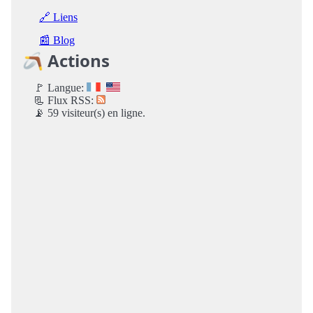
🔗 Liens
📰 Blog
🪃 Actions
🚩 Langue:
📃 Flux RSS:
📡 59 visiteur(s) en ligne.