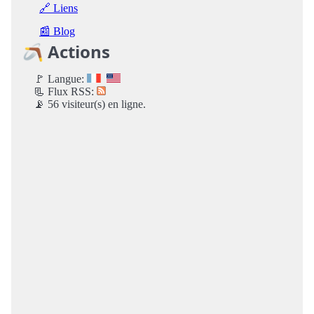
🔗 Liens
📰 Blog
🪃 Actions
🚩 Langue:
📃 Flux RSS:
📡 56 visiteur(s) en ligne.