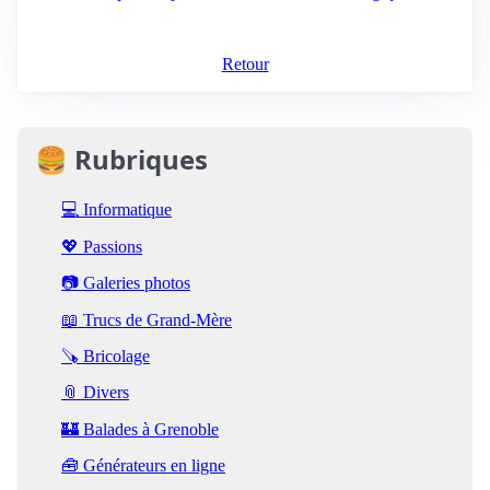
Retour
🍔 Rubriques
💻 Informatique
💖 Passions
📷 Galeries photos
📖 Trucs de Grand-Mère
🪚 Bricolage
📎 Divers
🏰 Balades à Grenoble
🧰 Générateurs en ligne