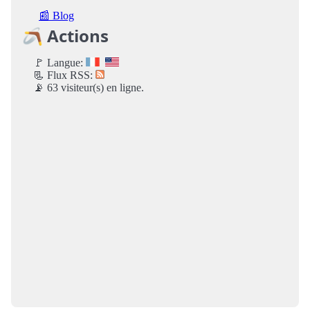
📰 Blog
🪃 Actions
🚩 Langue:
📃 Flux RSS:
📡 63 visiteur(s) en ligne.