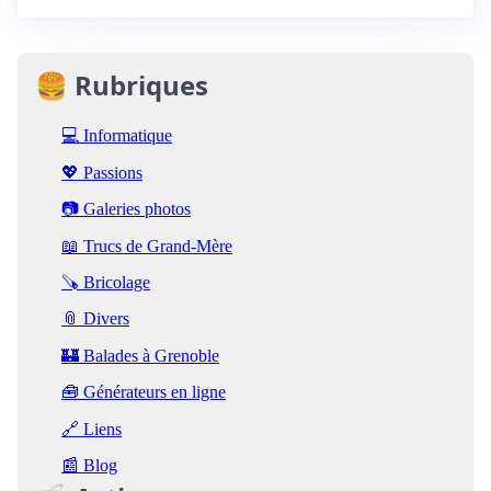
🍔 Rubriques
💻 Informatique
💖 Passions
📷 Galeries photos
📖 Trucs de Grand-Mère
🪚 Bricolage
📎 Divers
🏰 Balades à Grenoble
🧰 Générateurs en ligne
🔗 Liens
📰 Blog