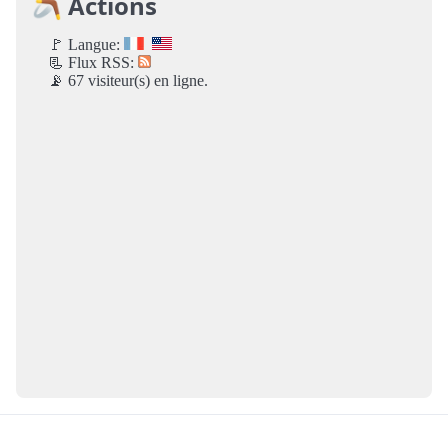
🪃 Actions
🚩 Langue:
📃 Flux RSS:
📡 67 visiteur(s) en ligne.