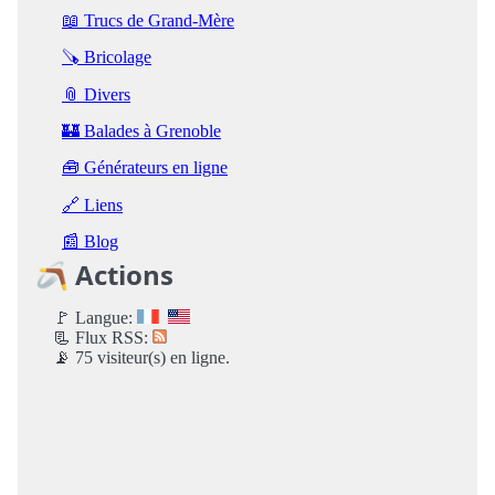
📖 Trucs de Grand-Mère
🪚 Bricolage
📎 Divers
🏰 Balades à Grenoble
🧰 Générateurs en ligne
🔗 Liens
📰 Blog
🪃 Actions
🚩 Langue:
📃 Flux RSS:
📡 75 visiteur(s) en ligne.